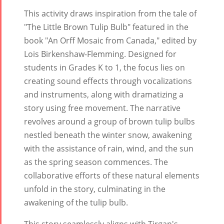
Nowruz
This activity draws inspiration from the tale of
2019
"The Little Brown Tulip Bulb" featured in the
Nowruz
book "An Orff Mosaic from Canada," edited by
2018
Lois Birkenshaw-Flemming. Designed for
Nowruz
students in Grades K to 1, the focus lies on
2017
creating sound effects through vocalizations
Nowruz
and instruments, along with dramatizing a
2006
story using free movement. The narrative
revolves around a group of brown tulip bulbs
nestled beneath the winter snow, awakening
with the assistance of rain, wind, and the sun
as the spring season commences. The
Collaborations
Special
Short
collaborative efforts of these natural elements
Events
Story
unfold in the story, culminating in the
Contests
iBRIDGE Toronto -
awakening of the tulip bulb.
Tirgan Kids
2019
Short Story