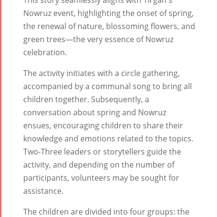
This story seamlessly aligns with Tirgan's
Time
Iranian Intellectuals -
2015
Nowruz event, highlighting the onset of spring,
Golnar &
2019
Short Story
the renewal of nature, blossoming flowers, and
Mahan
2013
green trees—the very essence of Nowruz
Trio
celebration.
Concert -
2018
The activity initiates with a circle gathering,
Mohsen
accompanied by a communal song to bring all
Namjoo
children together. Subsequently, a
Concert -
conversation about spring and Nowruz
2017
ensues, encouraging children to share their
Arefnameh
knowledge and emotions related to the topics.
- 2016
Two-Three leaders or storytellers guide the
activity, and depending on the number of
participants, volunteers may be sought for
assistance.
The children are divided into four groups: the