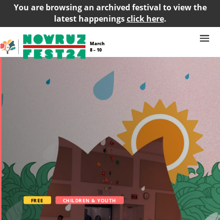
You are browsing an archived festival to view the
latest happenings
click here
.
March
8 – 10
FREE
CHILDREN & YOUTH